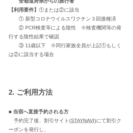
全都道府県からの旅行者
【利用要件】
①または②に該当
① 新型コロナウイルスワクチン３回接種済
② PCR検査等による陰性 ※検査機関等の発
行する陰性結果で確認
③ 11歳以下 ※同行家族全員が上記①もしく
は②に該当する場合
2. ご利用方法
■ 当宿へ直接予約される方
予約完了後、割引サイト
(STAYNAVI)
にて割引ク
ーポンを発行し、