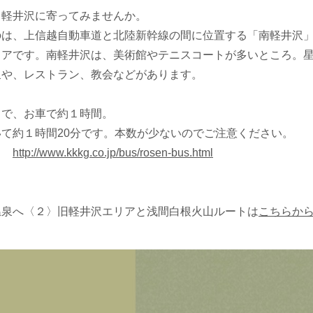
、軽井沢に寄ってみませんか。
のは、上信越自動車道と北陸新幹線の間に位置する「南軽井沢
リアです。南軽井沢は、美術館やテニスコートが多いところ。
泉や、レストラン、教会などがあります。
まで、お車で約１時間。
て約１時間20分です。本数が少ないのでご注意ください。
ス
http://www.kkkg.co.jp/bus/rosen-bus.html
温泉へ〈２〉旧軽井沢エリアと浅間白根火山ルートは
こちらか