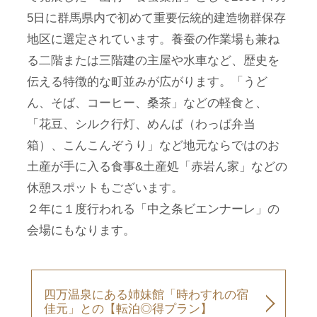
5日に群馬県内で初めて重要伝統的建造物群保存
地区に選定されています。養蚕の作業場も兼ね
る二階または三階建の主屋や水車など、歴史を
伝える特徴的な町並みが広がります。「うど
ん、そば、コーヒー、桑茶」などの軽食と、
「花豆、シルク行灯、めんぱ（わっぱ弁当
箱）、こんこんぞうり」など地元ならではのお
土産が手に入る食事&土産処「赤岩ん家」などの
休憩スポットもございます。
２年に１度行われる「中之条ビエンナーレ」の
会場にもなります。
四万温泉にある姉妹館「時わすれの宿
佳元」との【転泊◎得プラン】